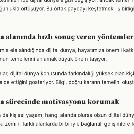
esimlerinde dijital dünya algısı değişiyor; ancak temel i
ğunlukla örtüşüyor. Bu ortak paydayı keşfetmek, iş birliğ
ya alanında hızlı sonuç veren yöntemler
mla ele alındığında dijital dünya, hayatımıza önemli katkıl
nun temellerini anlamak büyük önem taşıyor.
lar, dijital dünya konusunda farkındalığı yüksek olan kiş
elde ettiğini gösteriyor. Bilgi, doğru kararın temelini oluş
nya sürecinde motivasyonu korumak
a da kişisel yaşam; hangi alanda olursa olsun dijital dünya
 zemin, farklı alanlarda birbiriyle bağlantılı gelişimlere k