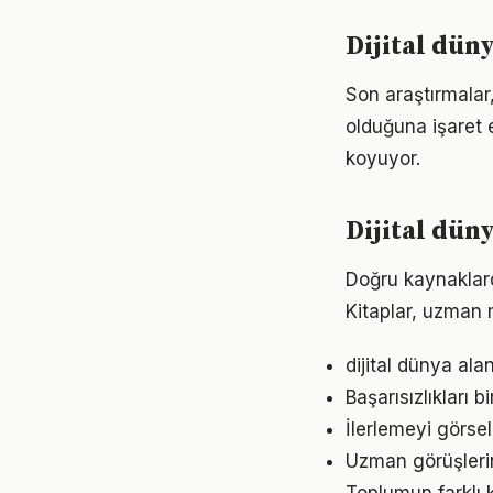
Dijital dün
Son araştırmalar,
olduğuna işaret 
koyuyor.
Dijital dün
Doğru kaynaklarda
Kitaplar, uzman m
dijital dünya ala
Başarısızlıkları b
İlerlemeyi görse
Uzman görüşlerin