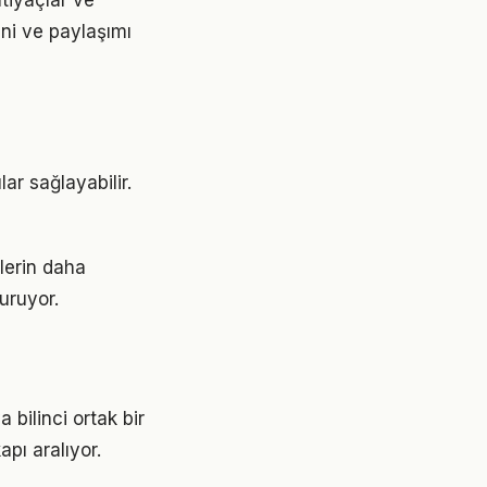
htiyaçlar ve
ini ve paylaşımı
ar sağlayabilir.
ilerin daha
turuyor.
 bilinci ortak bir
apı aralıyor.