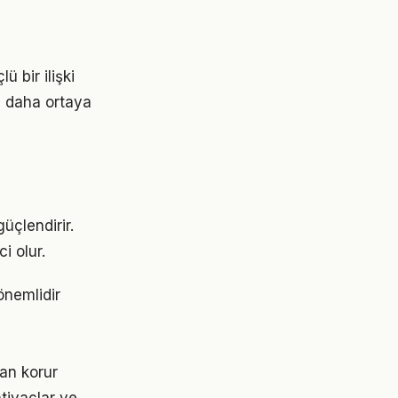
ü bir ilişki
z daha ortaya
üçlendirir.
i olur.
önemlidir
an korur