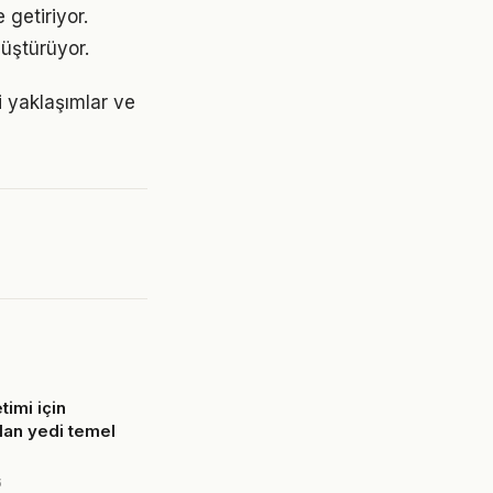
 getiriyor.
üştürüyor.
i yaklaşımlar ve
imi için
olan yedi temel
6