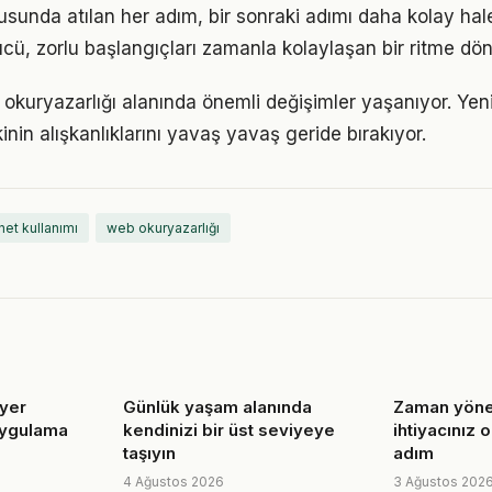
usunda atılan her adım, bir sonraki adımı daha kolay hale
, zorlu başlangıçları zamanla kolaylaşan bir ritme dön
 okuryazarlığı alanında önemli değişimler yaşanıyor. Yen
nin alışkanlıklarını yavaş yavaş geride bırakıyor.
net kullanımı
web okuryazarlığı
iyer
Günlük yaşam alanında
Zaman yönet
 uygulama
kendinizi bir üst seviyeye
ihtiyacınız 
taşıyın
adım
4 Ağustos 2026
3 Ağustos 202