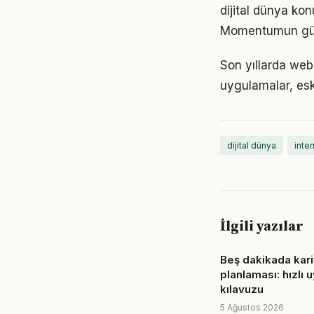
dijital dünya kon
Momentumun gücü
Son yıllarda web
uygulamalar, eski
dijital dünya
inter
İlgili yazılar
Beş dakikada kar
planlaması: hızlı
kılavuzu
5 Ağustos 2026