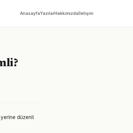
Anasayfa
Yazılar
Hakkımızda
İletişim
mli?
r yerine düzenli