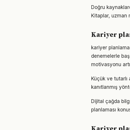
Doğru kaynaklarda
Kitaplar, uzman m
Kariyer pla
kariyer planlamas
denemelerle başl
motivasyonu artır
Küçük ve tutarlı
kanıtlanmış yönt
Dijital çağda bil
planlaması konu
Kariyer pla