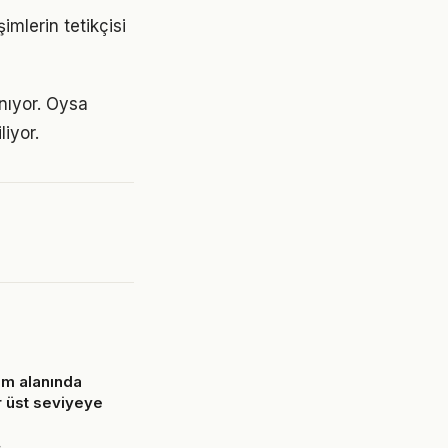
mlerin tetikçisi
ınıyor. Oysa
liyor.
am alanında
r üst seviyeye