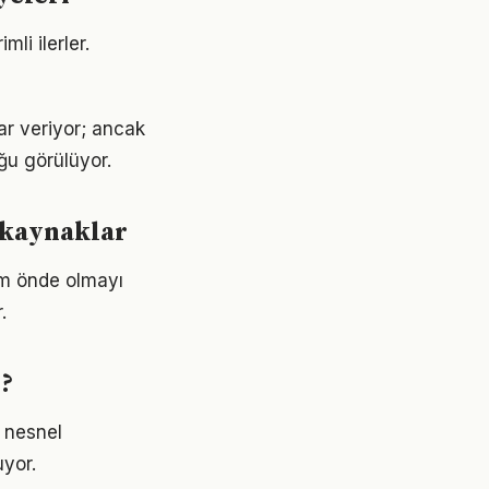
li ilerler.
ar veriyor; ancak
ğu görülüyor.
 kaynaklar
ım önde olmayı
.
r?
 nesnel
uyor.