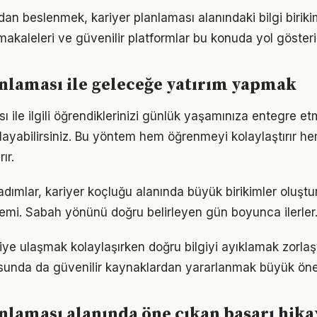
n beslenmek, kariyer planlaması alanındaki bilgi birikimi
akaleleri ve güvenilir platformlar bu konuda yol gösteric
nlaması ile geleceğe yatırım yapmak
ı ile ilgili öğrendiklerinizi günlük yaşamınıza entegre e
ayabilirsiniz. Bu yöntem hem öğrenmeyi kolaylaştırır h
ır.
 adımlar, kariyer koçluğu alanında büyük birikimler oluşt
emi. Sabah yönünü doğru belirleyen gün boyunca ilerler
giye ulaşmak kolaylaşırken doğru bilgiyi ayıklamak zorlaşt
sunda da güvenilir kaynaklardan yararlanmak büyük öne
nlaması alanında öne çıkan başarı hika