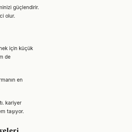
nizi güçlendirir.
i olur.
tmek için küçük
em de
urmanın en
.
ı. kariyer
m taşıyor.
yeleri