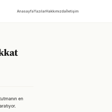
Anasayfa
Yazılar
Hakkımızda
İletişim
kkat
 tutmanın en
aratıyor.