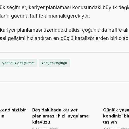
ük seçimler, kariyer planlaması konusundaki büyük değişi
ıkların gücünü hafife almamak gerekiyor.
ariyer planlaması üzerindeki etkisi çoğunlukla hafife al
sel gelişimi hızlandıran en güçlü katalizörlerden biri olabi
yetkinlik geliştirme
kariyer koçluğu
kendinizi bir
Beş dakikada kariyer
Günlük yaş
yın
planlaması: hızlı uygulama
kendinizi bi
kılavuzu
taşıyın