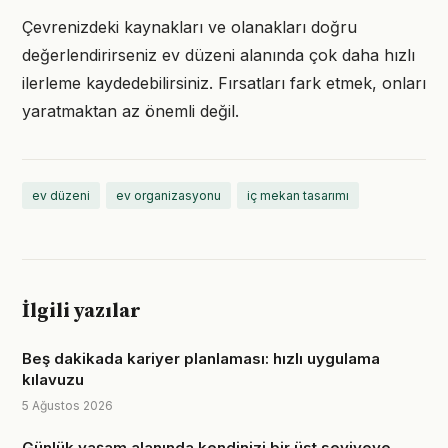
Çevrenizdeki kaynakları ve olanakları doğru
değerlendirirseniz ev düzeni alanında çok daha hızlı
ilerleme kaydedebilirsiniz. Fırsatları fark etmek, onları
yaratmaktan az önemli değil.
ev düzeni
ev organizasyonu
iç mekan tasarımı
İlgili yazılar
Beş dakikada kariyer planlaması: hızlı uygulama
kılavuzu
5 Ağustos 2026
Günlük yaşam alanında kendinizi bir üst seviyeye