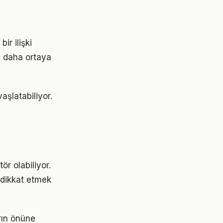
ir ilişki
z daha ortaya
aşlatabiliyor.
ör olabiliyor.
e dikkat etmek
arın önüne