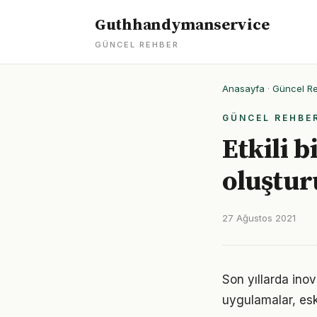
Guthhandymanservice
GÜNCEL REHBER
Anasayfa
·
Güncel R
GÜNCEL REHBE
Etkili b
oluştur
27 Ağustos 2021
Son yıllarda ino
uygulamalar, eski