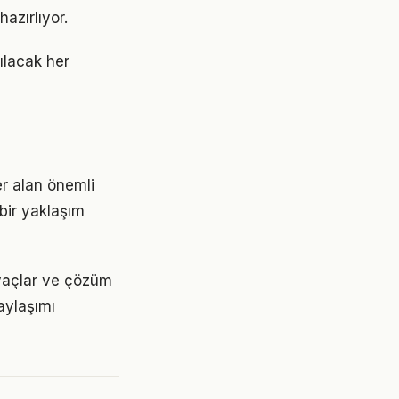
azırlıyor.
tılacak her
r alan önemli
 bir yaklaşım
tiyaçlar ve çözüm
aylaşımı