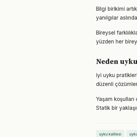
Bilgi birikimi ar
yanılgılar aslınd
Bireysel farklılı
yüzden her birey
Neden uyku 
iyi uyku pratikl
düzenli çözümler
Yaşam koşulları d
Statik bir yaklaş
uyku kalitesi
uyku