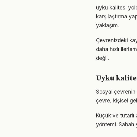
uyku kalitesi yo
karşılaştırma ya
yaklaşım.
Çevrenizdeki kay
daha hızlı ilerle
değil.
Uyku kalite
Sosyal çevrenin u
çevre, kişisel gel
Küçük ve tutarlı
yöntemi. Sabah y