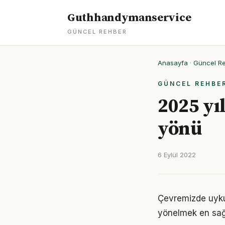
Guthhandymanservice
GÜNCEL REHBER
Anasayfa
·
Güncel R
GÜNCEL REHBE
2025 yı
yönü
6 Eylül 2022
Çevremizde uyku 
yönelmek en sağl