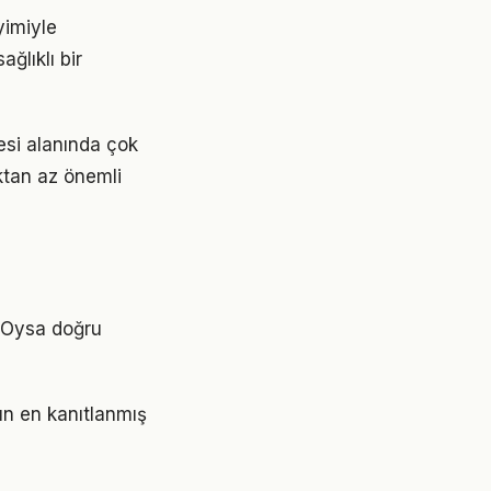
yimiyle
ğlıklı bir
esi alanında çok
aktan az önemli
. Oysa doğru
ın en kanıtlanmış