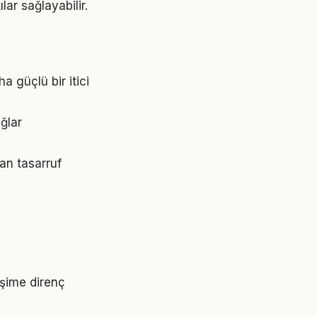
lar sağlayabilir.
 güçlü bir itici
ğlar
an tasarruf
işime direnç