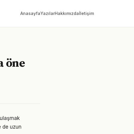
Anasayfa
Yazılar
Hakkımızda
İletişim
a öne
e ulaşmak
e de uzun