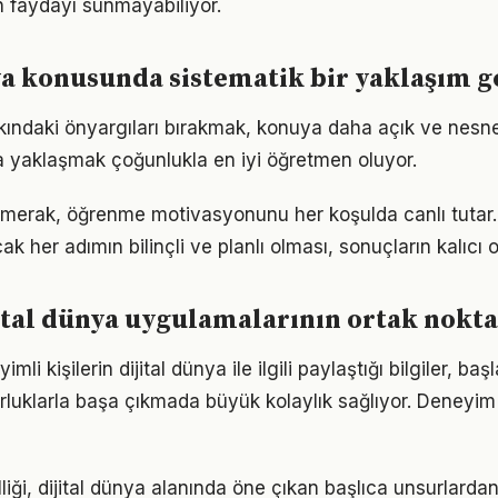
 faydayı sunmayabiliyor.
ya konusunda sistematik bir yaklaşım g
kkındaki önyargıları bırakmak, konuya daha açık ve nesn
la yaklaşmak çoğunlukla en iyi öğretmen oluyor.
erak, öğrenme motivasyonunu her koşulda canlı tutar. 
k her adımın bilinçli ve planlı olması, sonuçların kalıcı o
jital dünya uygulamalarının ortak nokta
i kişilerin dijital dünya ile ilgili paylaştığı bilgiler, baş
luklarla başa çıkmada büyük kolaylık sağlıyor. Deneyim
liği, dijital dünya alanında öne çıkan başlıca unsurlardan