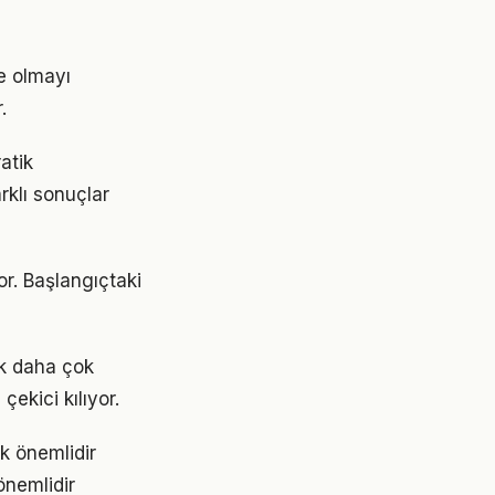
e olmayı
.
atik
rklı sonuçlar
or. Başlangıçtaki
ok daha çok
çekici kılıyor.
k önemlidir
önemlidir