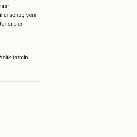
atır
lıcı sonuç verir
erici olur
Anlık tatmin