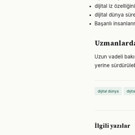
dijital iz özelli
dijital dünya sü
Başarılı insanlar
Uzmanlardan
Uzun vadeli bakış
yerine sürdürüle
dijital dünya
dijit
İlgili yazılar