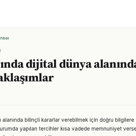
ehber
R
lında dijital dünya alanınd
aklaşımlar
ı alanında bilinçli kararlar verebilmek için doğru bilgiler
 durumda yapılan tercihler kısa vadede memnuniyet vers