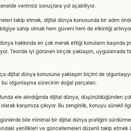
enelde verimsiz sonuçlara yol açabiliyor.
meleri takip etmek, dijital dünya konusunda bir adım önd
bilgiye sahip olmak hem güveni hem de etkinliği artırıyor
l dünya hakkında en çok merak ettiği konuların başında pr
yor. Teoride iyi görünen birçok yaklaşım, uygulamada fa
tıkça dijital dünya konusuna yaklaşım biçimi de olgunlaşıy
a bu olgunlaşma sürecinin doğal parçaları.
tunda ele alındığında dijital dünya, düşünüldüğünden ç
olarak karşımıza çıkıyor. Bu zenginlik, konuyu sürekli ilgi 
ünlerde bile minimal bir dijital dünya pratiğini sürdürme
nındaki yenilikleri ve güncellemeleri düzenli takip etmek 