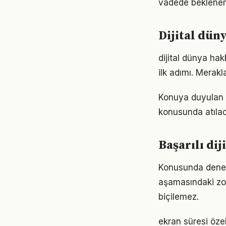
vadede beklenen
Dijital dün
dijital dünya ha
ilk adımı. Merak
Konuya duyulan m
konusunda atılaca
Başarılı di
Konusunda deneyiml
aşamasındaki zor
biçilemez.
ekran süresi özel