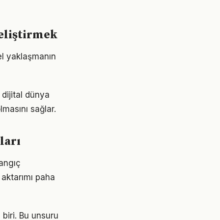
eliştirmek
el yaklaşmanın
dijital dünya
lmasını sağlar.
ları
langıç
 aktarımı paha
 biri. Bu unsuru