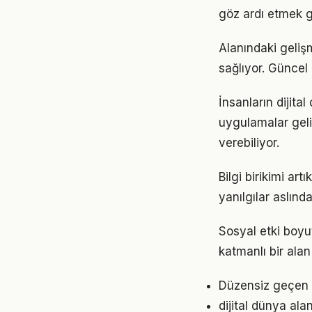
göz ardı etmek g
Alanındaki geliş
sağlıyor. Güncel 
İnsanların dijita
uygulamalar geli
verebiliyor.
Bilgi birikimi ar
yanılgılar aslınd
Sosyal etki boyu
katmanlı bir alan 
Düzensiz geçen g
dijital dünya ala